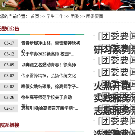
您的当前位置：
首页
>>
学生工作
>>
团委
>>
团委要闻
通知公告
[团委要闻
03-17
青春步履净山林，雷锋精神映初
[团委要闻
研习系列
心
03-12
关于举办2025徐高师 校园“...
[团委要闻
03-09
以奔跑之名燃动青春！徐高师...
[团委要闻
03-02
传承雷锋精神，弘扬传统文化...
[团委要闻
火热开跑
03-02
寒假实践结硕果，徐高师学子...
[团委要闻
实践服务
02-26
徐州高等师范学校关于启动
202...
[团委要闻
志愿服务
02-17
思想引领|徐高师召开新学期“...
[团委要闻
院系链接
[团委要闻