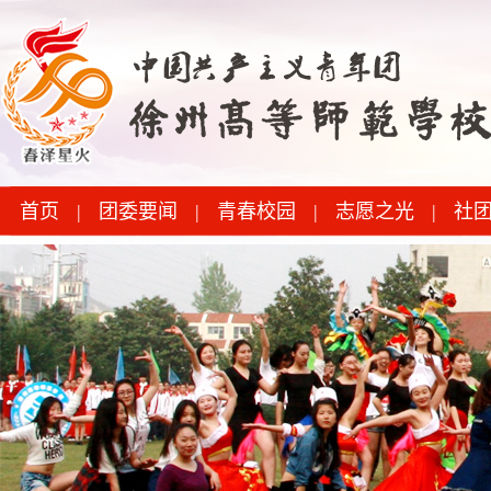
首页
|
团委要闻
|
青春校园
|
志愿之光
|
社