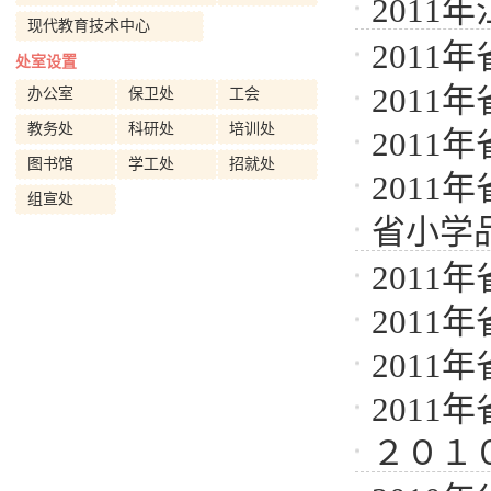
201
现代教育技术中心
201
处室设置
201
办公室
保卫处
工会
教务处
科研处
培训处
201
图书馆
学工处
招就处
201
组宣处
省小学
201
201
201
201
２０１