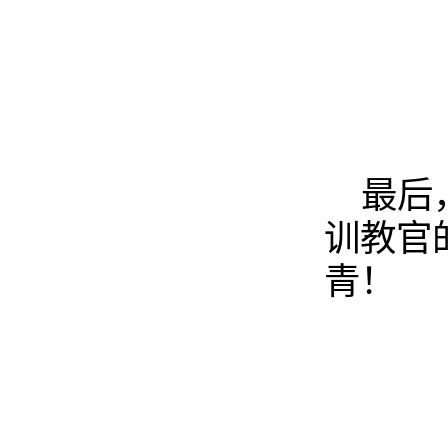
最后
训教官
青！