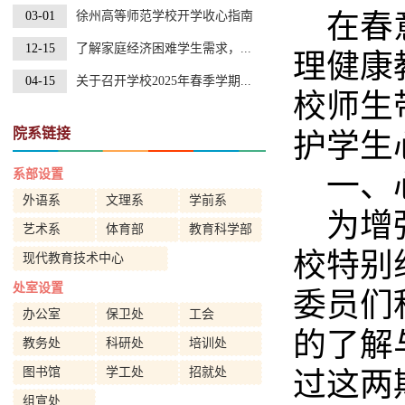
在春
03-01
徐州高等师范学校开学收心指南
12-15
了解家庭经济困难学生需求，...
理健康
04-15
关于召开学校2025年春季学期...
校师生
院系链接
护学生
系部设置
一、
外语系
文理系
学前系
为增
艺术系
体育部
教育科学部
校特别
现代教育技术中心
处室设置
委员们
办公室
保卫处
工会
的了解
教务处
科研处
培训处
图书馆
学工处
招就处
过这两
组宣处