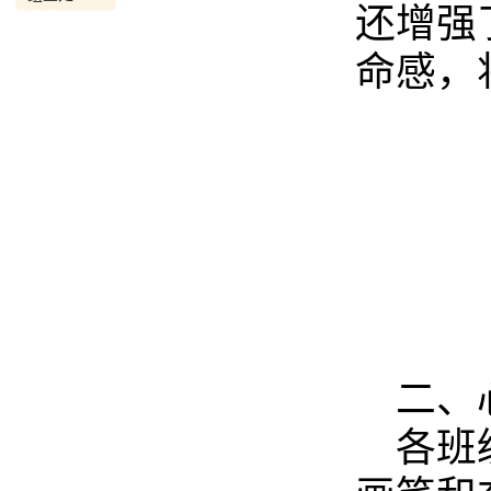
还增强
命感，
二、
各班